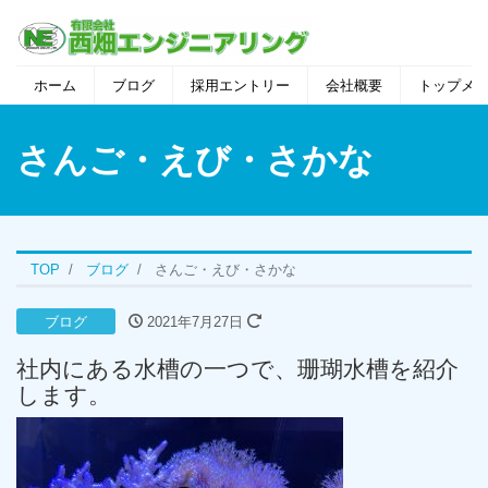
ホーム
ブログ
採用エントリー
会社概要
トップメ
さんご・えび・さかな
TOP
ブログ
さんご・えび・さかな
ブログ
2021年7月27日
社内にある水槽の一つで、珊瑚水槽を紹介
します。